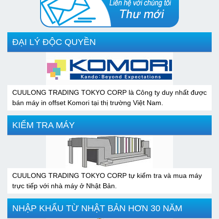
ĐẠI LÝ ĐỘC QUYỀN
CUULONG TRADING TOKYO CORP là Công ty duy nhất được
bán máy in offset Komori tại thị trường Việt Nam.
KIỂM TRA MÁY
CUULONG TRADING TOKYO CORP tự kiểm tra và mua máy
trực tiếp với nhà máy ở Nhật Bản.
NHẬP KHẨU TỪ NHẬT BẢN HƠN 30 NĂM