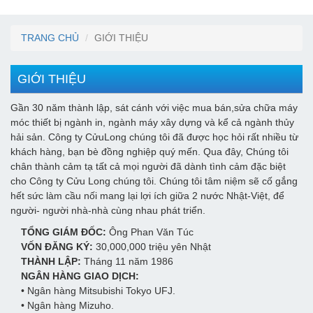
TRANG CHỦ
GIỚI THIỆU
GIỚI THIỆU
Gần 30 năm thành lập, sát cánh với việc mua bán,sửa chữa máy
móc thiết bị ngành in, ngành máy xây dựng và kể cả ngành thủy
hải sản. Công ty CửuLong chúng tôi đã được học hỏi rất nhiều từ
khách hàng, bạn bè đồng nghiệp quý mến. Qua đây, Chúng tôi
chân thành cảm tạ tất cả mọi người đã dành tình cảm đặc biệt
cho Công ty Cửu Long chúng tôi. Chúng tôi tâm niệm sẽ cố gắng
hết sức làm cầu nối mang lại lợi ích giữa 2 nước Nhật-Việt, để
người- người nhà-nhà cùng nhau phát triển.
TỔNG GIÁM ĐỐC:
Ông Phan Văn Túc
VỐN ĐĂNG KÝ:
30,000,000 triệu yên Nhật
THÀNH LẬP:
Tháng 11 năm 1986
NGÂN HÀNG GIAO DỊCH:
• Ngân hàng Mitsubishi Tokyo UFJ.
• Ngân hàng Mizuho.