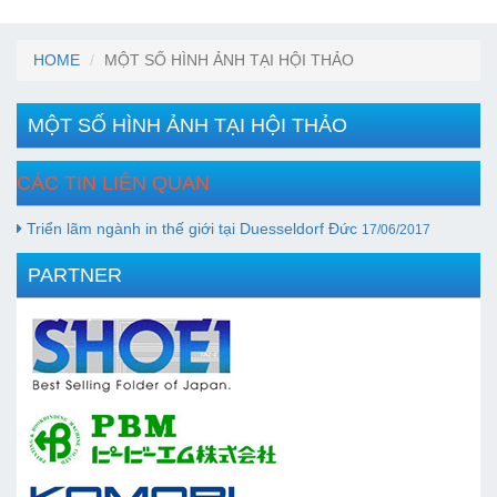
HOME
MỘT SỐ HÌNH ẢNH TẠI HỘI THẢO
MỘT SỐ HÌNH ẢNH TẠI HỘI THẢO
CÁC TIN LIÊN QUAN
Triển lãm ngành in thế giới tại Duesseldorf Đức
17/06/2017
PARTNER